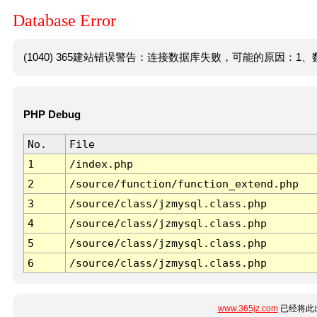
Database Error
(1040) 365建站错误警告：连接数据库失败，可能的原因：1、数
PHP Debug
No.
File
1
/index.php
2
/source/function/function_extend.php
3
/source/class/jzmysql.class.php
4
/source/class/jzmysql.class.php
5
/source/class/jzmysql.class.php
6
/source/class/jzmysql.class.php
www.365jz.com
已经将此