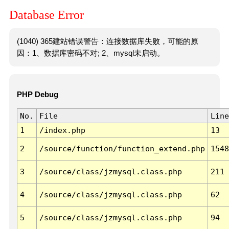
Database Error
(1040) 365建站错误警告：连接数据库失败，可能的原
因：1、数据库密码不对; 2、mysql未启动。
PHP Debug
No.
File
Line
1
/index.php
13
2
/source/function/function_extend.php
1548
3
/source/class/jzmysql.class.php
211
4
/source/class/jzmysql.class.php
62
5
/source/class/jzmysql.class.php
94