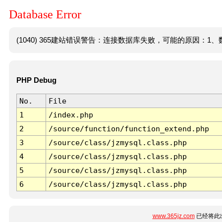
Database Error
(1040) 365建站错误警告：连接数据库失败，可能的原因：1、数
PHP Debug
No.
File
1
/index.php
2
/source/function/function_extend.php
3
/source/class/jzmysql.class.php
4
/source/class/jzmysql.class.php
5
/source/class/jzmysql.class.php
6
/source/class/jzmysql.class.php
www.365jz.com
已经将此