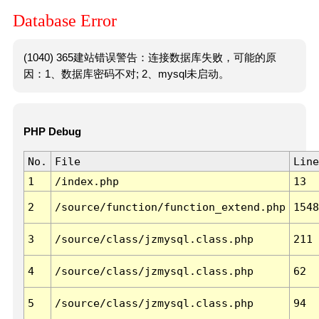
Database Error
(1040) 365建站错误警告：连接数据库失败，可能的原
因：1、数据库密码不对; 2、mysql未启动。
PHP Debug
No.
File
Line
1
/index.php
13
2
/source/function/function_extend.php
1548
3
/source/class/jzmysql.class.php
211
4
/source/class/jzmysql.class.php
62
5
/source/class/jzmysql.class.php
94