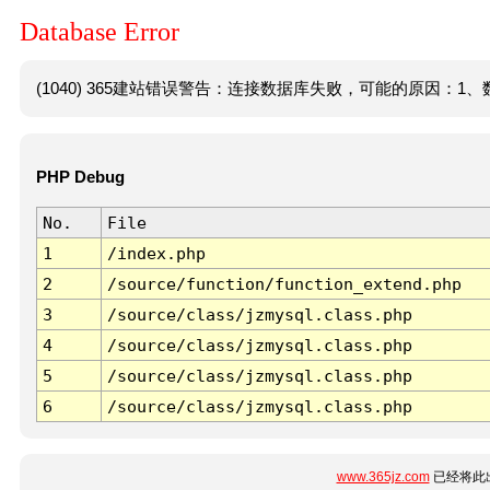
Database Error
(1040) 365建站错误警告：连接数据库失败，可能的原因：1、数
PHP Debug
No.
File
1
/index.php
2
/source/function/function_extend.php
3
/source/class/jzmysql.class.php
4
/source/class/jzmysql.class.php
5
/source/class/jzmysql.class.php
6
/source/class/jzmysql.class.php
www.365jz.com
已经将此