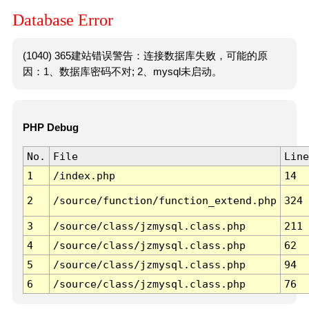
Database Error
(1040) 365建站错误警告：连接数据库失败，可能的原
因：1、数据库密码不对; 2、mysql未启动。
PHP Debug
No.
File
Line
1
/index.php
14
2
/source/function/function_extend.php
324
3
/source/class/jzmysql.class.php
211
4
/source/class/jzmysql.class.php
62
5
/source/class/jzmysql.class.php
94
6
/source/class/jzmysql.class.php
76