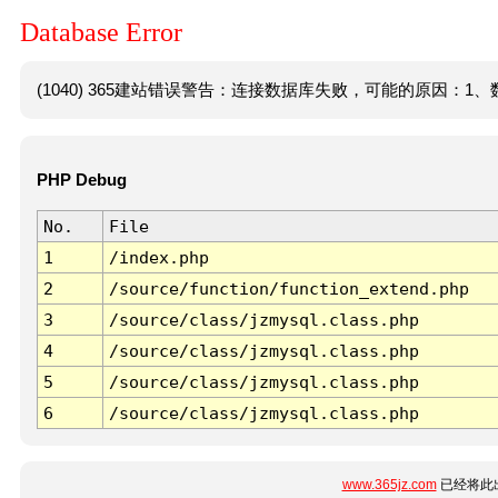
Database Error
(1040) 365建站错误警告：连接数据库失败，可能的原因：1、数
PHP Debug
No.
File
1
/index.php
2
/source/function/function_extend.php
3
/source/class/jzmysql.class.php
4
/source/class/jzmysql.class.php
5
/source/class/jzmysql.class.php
6
/source/class/jzmysql.class.php
www.365jz.com
已经将此