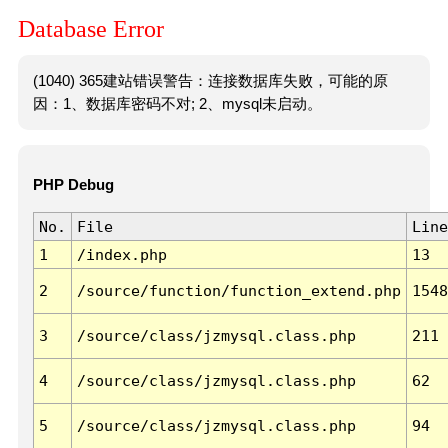
Database Error
(1040) 365建站错误警告：连接数据库失败，可能的原
因：1、数据库密码不对; 2、mysql未启动。
PHP Debug
No.
File
Line
1
/index.php
13
2
/source/function/function_extend.php
1548
3
/source/class/jzmysql.class.php
211
4
/source/class/jzmysql.class.php
62
5
/source/class/jzmysql.class.php
94