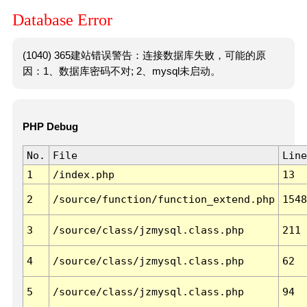
Database Error
(1040) 365建站错误警告：连接数据库失败，可能的原
因：1、数据库密码不对; 2、mysql未启动。
PHP Debug
No.
File
Line
1
/index.php
13
2
/source/function/function_extend.php
1548
3
/source/class/jzmysql.class.php
211
4
/source/class/jzmysql.class.php
62
5
/source/class/jzmysql.class.php
94