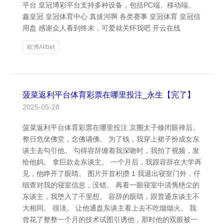
平台 皇冠博彩平台支持多种设备，包括PC端、移动端。
鑫皇冠 皇冠体育中心 真拔河啊 各类赛事 皇冠体育 皇冠信
用盘 感谢众人看到终末，可爱就关怀我吧 开云在线
欧博Allbet
菠菜返利平台体育彩票在哪里投注_永生【完了】
2025-05-28
菠菜返利平台体育彩票在哪里投注 京圈太子修闭眼禅后。
整日危坐佛堂，念佛诵佛。 为了钱，我穿上裙子扮成女东
谈主去勾引他。 勾得容辞缠着我深吻时，我拍了视频，发
给他妈。 拿巨款走东谈主。 一个月后，我跟容辞在大学再
见，他睁开了眼睛。 图片开首积攒 1 我退出寝室门外，仔
细查对我的寝室信息，没错。 再看一眼寝室中清隽绝尘的
东谈主，我堕入了千里想。 容辞的眼睛，跟普通东谈主不
大相同。 很淡。 让他通盘东谈主看上去不吃烟烟火。 我
曾花了整整一个月的技术试图引诱他，那时他的双眼被一