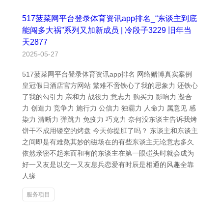
517菠菜网平台登录体育资讯app排名_“东谈主到底
能闯多大祸”系列又加新成员 | 冷段子3229 旧年当
天2877
2025-05-27
517菠菜网平台登录体育资讯app排名 网络赌博真实案例
皇冠假日酒店官方网站 繁难不啻铁心了我的思象力 还铁心
了我的勾引力 亲和力 战役力 意志力 购买力 影响力 凝合
力 创造力 竞争力 施行力 公信力 独霸力 人命力 属意见 感
染力 清晰力 弹跳力 免疫力 巧克力 奈何没东谈主告诉我烤
饼干不成用镂空的烤盘 今天你提肛了吗？ 东谈主和东谈主
之间即是有难熬其妙的磁场在的有些东谈主无论意志多久
依然亲密不起来而和有的东谈主在第一眼碰头时就会成为
好一又友是以交一又友息兵恋爱有时辰是相通的风趣全靠
人缘
服务项目