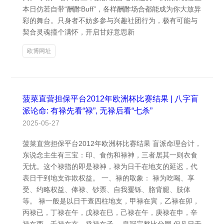
本日仿若自带“酬酢Buff”，各样酬酢场合都能成为你大放异
彩的舞台。只身者不妨多参与兴趣社团行为，极有可能与
契合灵魂撞个满怀，开启甘好意思新
欧博网址
菠菜直营担保平台2012年欧洲杯比赛结果 | 八字盲
派论命: 有禄先看“禄”, 无禄后看“七杀”
2025-05-27
菠菜直营担保平台2012年欧洲杯比赛结果 盲派命理合计，
东说念主生有三宝：印、食伤和禄神，三者居其一则衣食
无忧。这个禄指的即是禄神，禄为日干在地支的延迟，代
表日干到地支诈欺权益。 一、禄的取象： 禄为吃喝、享
受、约略权益、俸禄、钞票、自我矍铄、胳背腿、肢体
等。 禄一般是以日干查四柱地支，甲禄在寅，乙禄在卯，
丙禄已，丁禄在午，戊禄在巳，己禄在午，庚禄在申，辛