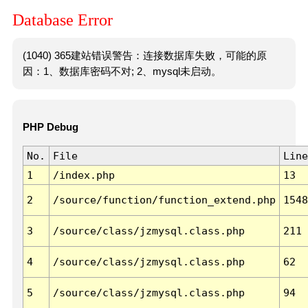
Database Error
(1040) 365建站错误警告：连接数据库失败，可能的原
因：1、数据库密码不对; 2、mysql未启动。
PHP Debug
No.
File
Line
1
/index.php
13
2
/source/function/function_extend.php
1548
3
/source/class/jzmysql.class.php
211
4
/source/class/jzmysql.class.php
62
5
/source/class/jzmysql.class.php
94