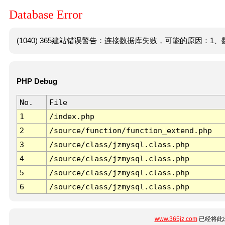
Database Error
(1040) 365建站错误警告：连接数据库失败，可能的原因：1、数
PHP Debug
No.
File
1
/index.php
2
/source/function/function_extend.php
3
/source/class/jzmysql.class.php
4
/source/class/jzmysql.class.php
5
/source/class/jzmysql.class.php
6
/source/class/jzmysql.class.php
www.365jz.com
已经将此