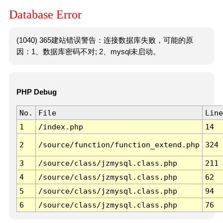
Database Error
(1040) 365建站错误警告：连接数据库失败，可能的原
因：1、数据库密码不对; 2、mysql未启动。
PHP Debug
No.
File
Line
1
/index.php
14
2
/source/function/function_extend.php
324
3
/source/class/jzmysql.class.php
211
4
/source/class/jzmysql.class.php
62
5
/source/class/jzmysql.class.php
94
6
/source/class/jzmysql.class.php
76