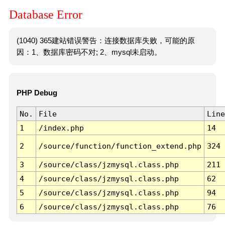
Database Error
(1040) 365建站错误警告：连接数据库失败，可能的原
因：1、数据库密码不对; 2、mysql未启动。
PHP Debug
No.
File
Line
1
/index.php
14
2
/source/function/function_extend.php
324
3
/source/class/jzmysql.class.php
211
4
/source/class/jzmysql.class.php
62
5
/source/class/jzmysql.class.php
94
6
/source/class/jzmysql.class.php
76