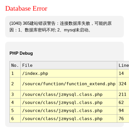
Database Error
(1040) 365建站错误警告：连接数据库失败，可能的原
因：1、数据库密码不对; 2、mysql未启动。
PHP Debug
No.
File
Line
1
/index.php
14
2
/source/function/function_extend.php
324
3
/source/class/jzmysql.class.php
211
4
/source/class/jzmysql.class.php
62
5
/source/class/jzmysql.class.php
94
6
/source/class/jzmysql.class.php
76