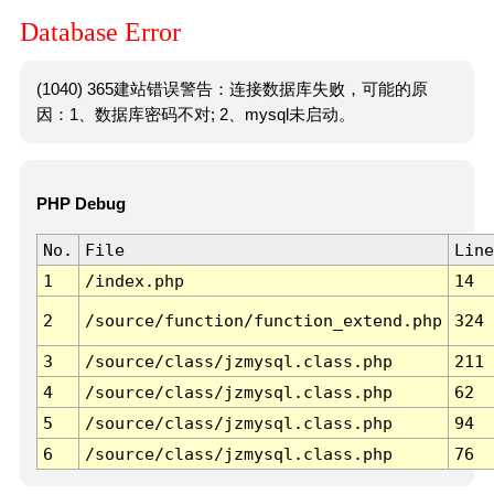
Database Error
(1040) 365建站错误警告：连接数据库失败，可能的原
因：1、数据库密码不对; 2、mysql未启动。
PHP Debug
No.
File
Line
1
/index.php
14
2
/source/function/function_extend.php
324
3
/source/class/jzmysql.class.php
211
4
/source/class/jzmysql.class.php
62
5
/source/class/jzmysql.class.php
94
6
/source/class/jzmysql.class.php
76