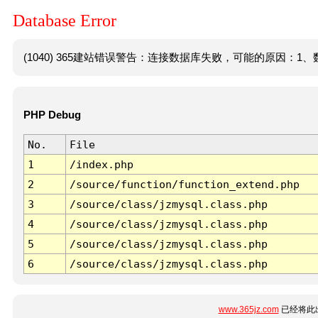
Database Error
(1040) 365建站错误警告：连接数据库失败，可能的原因：1、数
PHP Debug
No.
File
1
/index.php
2
/source/function/function_extend.php
3
/source/class/jzmysql.class.php
4
/source/class/jzmysql.class.php
5
/source/class/jzmysql.class.php
6
/source/class/jzmysql.class.php
www.365jz.com
已经将此