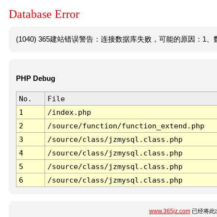
Database Error
(1040) 365建站错误警告：连接数据库失败，可能的原因：1、数
PHP Debug
No.
File
1
/index.php
2
/source/function/function_extend.php
3
/source/class/jzmysql.class.php
4
/source/class/jzmysql.class.php
5
/source/class/jzmysql.class.php
6
/source/class/jzmysql.class.php
www.365jz.com
已经将此