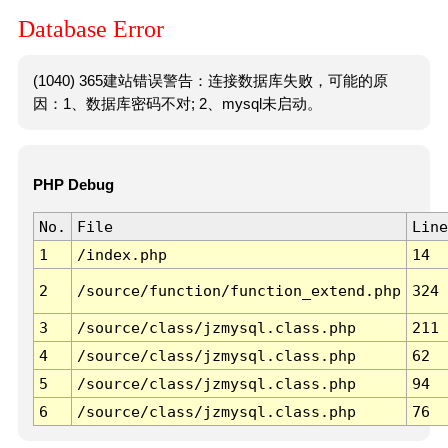
Database Error
(1040) 365建站错误警告：连接数据库失败，可能的原
因：1、数据库密码不对; 2、mysql未启动。
PHP Debug
No.
File
Line
1
/index.php
14
2
/source/function/function_extend.php
324
3
/source/class/jzmysql.class.php
211
4
/source/class/jzmysql.class.php
62
5
/source/class/jzmysql.class.php
94
6
/source/class/jzmysql.class.php
76