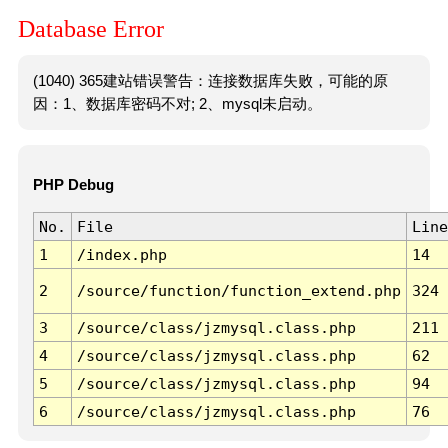
Database Error
(1040) 365建站错误警告：连接数据库失败，可能的原
因：1、数据库密码不对; 2、mysql未启动。
PHP Debug
No.
File
Line
1
/index.php
14
2
/source/function/function_extend.php
324
3
/source/class/jzmysql.class.php
211
4
/source/class/jzmysql.class.php
62
5
/source/class/jzmysql.class.php
94
6
/source/class/jzmysql.class.php
76