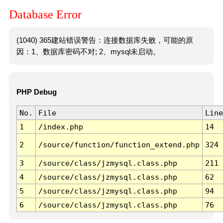
Database Error
(1040) 365建站错误警告：连接数据库失败，可能的原
因：1、数据库密码不对; 2、mysql未启动。
PHP Debug
No.
File
Line
1
/index.php
14
2
/source/function/function_extend.php
324
3
/source/class/jzmysql.class.php
211
4
/source/class/jzmysql.class.php
62
5
/source/class/jzmysql.class.php
94
6
/source/class/jzmysql.class.php
76