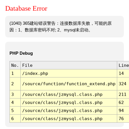
Database Error
(1040) 365建站错误警告：连接数据库失败，可能的原
因：1、数据库密码不对; 2、mysql未启动。
PHP Debug
No.
File
Line
1
/index.php
14
2
/source/function/function_extend.php
324
3
/source/class/jzmysql.class.php
211
4
/source/class/jzmysql.class.php
62
5
/source/class/jzmysql.class.php
94
6
/source/class/jzmysql.class.php
76